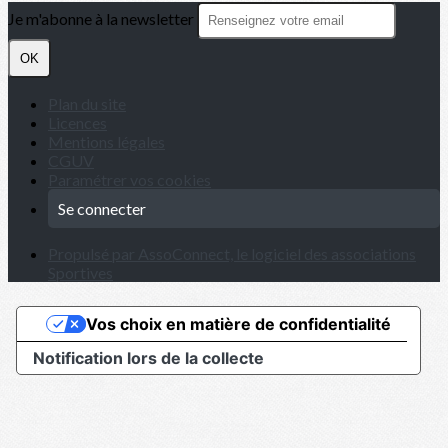
Je m'abonne à la newsletter
OK
Plan du site
Licences
Mentions légales
CGUV
Paramétrer vos cookies
Se connecter
Propulsé par AssoConnect, le logiciel des associations
Sportives
Vos choix en matière de confidentialité
Notification lors de la collecte