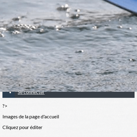
Exporter les lignes sélectionnées
Exporter toutes les colonnes
Exporter uniquement les colonnes affichées
Menu
Ajoutez un logo, un bouton, des réseaux sociaux
Cliquez pour éditer
Adhésion Rowing Club de Strasbourg
▴
▾
Se connecter
?>
Images de la page d'accueil
Cliquez pour éditer